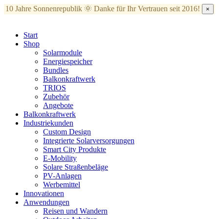
10 Jahre Sonnenrepublik 🌞
Danke für Ihr Vertrauen seit 2016!
×
Start
Shop
Solarmodule
Energiespeicher
Bundles
Balkonkraftwerk
TRIOS
Zubehör
Angebote
Balkonkraftwerk
Industriekunden
Custom Design
Integrierte Solarversorgungen
Smart City Produkte
E-Mobility
Solare Straßenbeläge
PV-Anlagen
Werbemittel
Innovationen
Anwendungen
Reisen und Wandern