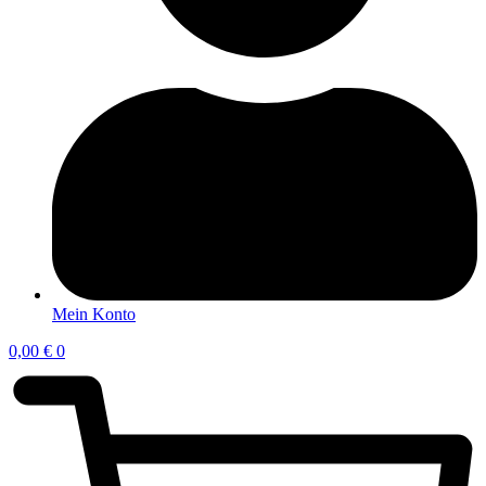
Mein Konto
0,00
€
0