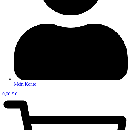
Mein Konto
0,00
€
0