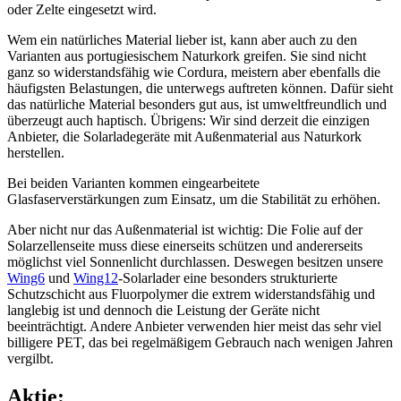
oder Zelte eingesetzt wird.
Wem ein natürliches Material lieber ist, kann aber auch zu den
Varianten aus portugiesischem Naturkork greifen. Sie sind nicht
ganz so widerstandsfähig wie Cordura, meistern aber ebenfalls die
häufigsten Belastungen, die unterwegs auftreten können. Dafür sieht
das natürliche Material besonders gut aus, ist umweltfreundlich und
überzeugt auch haptisch. Übrigens: Wir sind derzeit die einzigen
Anbieter, die Solarladegeräte mit Außenmaterial aus Naturkork
herstellen.
Bei beiden Varianten kommen eingearbeitete
Glasfaserverstärkungen zum Einsatz, um die Stabilität zu erhöhen.
Aber nicht nur das Außenmaterial ist wichtig: Die Folie auf der
Solarzellenseite muss diese einerseits schützen und andererseits
möglichst viel Sonnenlicht durchlassen. Deswegen besitzen unsere
Wing6
und
Wing12
-Solarlader eine besonders strukturierte
Schutzschicht aus Fluorpolymer die extrem widerstandsfähig und
langlebig ist und dennoch die Leistung der Geräte nicht
beeinträchtigt. Andere Anbieter verwenden hier meist das sehr viel
billigere PET, das bei regelmäßigem Gebrauch nach wenigen Jahren
vergilbt.
Aktie: