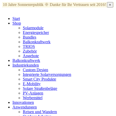
10 Jahre Sonnenrepublik 🌞
Danke für Ihr Vertrauen seit 2016!
×
Start
Shop
Solarmodule
Energiespeicher
Bundles
Balkonkraftwerk
TRIOS
Zubehör
Angebote
Balkonkraftwerk
Industriekunden
Custom Design
Integrierte Solarversorgungen
Smart City Produkte
E-Mobility
Solare Straßenbeläge
PV-Anlagen
Werbemittel
Innovationen
Anwendungen
Reisen und Wandern