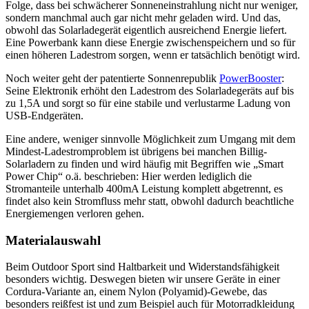
Folge, dass bei schwächerer Sonneneinstrahlung nicht nur weniger,
sondern manchmal auch gar nicht mehr geladen wird. Und das,
obwohl das Solarladegerät eigentlich ausreichend Energie liefert.
Eine Powerbank kann diese Energie zwischenspeichern und so für
einen höheren Ladestrom sorgen, wenn er tatsächlich benötigt wird.
Noch weiter geht der patentierte Sonnenrepublik
PowerBooster
:
Seine Elektronik erhöht den Ladestrom des Solarladegeräts auf bis
zu 1,5A und sorgt so für eine stabile und verlustarme Ladung von
USB-Endgeräten.
Eine andere, weniger sinnvolle Möglichkeit zum Umgang mit dem
Mindest-Ladestromproblem ist übrigens bei manchen Billig-
Solarladern zu finden und wird häufig mit Begriffen wie „Smart
Power Chip“ o.ä. beschrieben: Hier werden lediglich die
Stromanteile unterhalb 400mA Leistung komplett abgetrennt, es
findet also kein Stromfluss mehr statt, obwohl dadurch beachtliche
Energiemengen verloren gehen.
Materialauswahl
Beim Outdoor Sport sind Haltbarkeit und Widerstandsfähigkeit
besonders wichtig. Deswegen bieten wir unsere Geräte in einer
Cordura-Variante an, einem Nylon (Polyamid)-Gewebe, das
besonders reißfest ist und zum Beispiel auch für Motorradkleidung