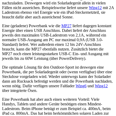
nachzuladen. Deswegen wird ein Solarladegerät allein in vielen
Fällen nicht ausreichen. Beispielsweise liefert unsere
Wing12
mit 2A
Ladestrom ebenso viel Energie wie ein iPad-Steckernetzteil, sie
braucht dafür aber auch ausreichend Sonne.
Eine (geladene) Powerbank wie die
MP27
liefert dagegen konstant
Energie über einen USB Anschluss. Dabei liefert der Anschluss
jeweils den maximalen USB-Ladestrom von 2,1A, während ein
normaler USB-Ausgang am PC nur maximal 0,9A (USB 3.0-
Standard) liefert. Wer außerdem einen 12 bis 24V-Anschluss
braucht, kann die MP27 ebenfalls nutzen. Zusätzlich bietet die
MP27 noch einen leistungsstarken USB-C Ein- und Ausgang mit
jeweils bis zu 60W Leistung (über PowerDelivery).
Die optimale Lösung für den Outdoor-Sport ist deswegen eine
Powerbank, die per Solarladegerät oder (wenn verfügbar) über eine
Steckdose vorgeladen wird. Wieder unterwegs kann der Solarlader
dann am Rucksack befestigt werden und die Powerbank nachladen,
wenn nötig. Dafür verfügen unsere Faltlader
Wing6
und
Wing12
über integrierte Ösen.
Eine Powerbank hat aber auch einen weiteren Vorteil: Viele
Handys, Tablets und andere Geräte benötigen einen Mindest-
Ladestrom. Beim iPhone beträgt er zum Beispiel ca. 400mA, beim
iPad ca. 800mA. Das hat beim herkömmlichen solaren Laden zur