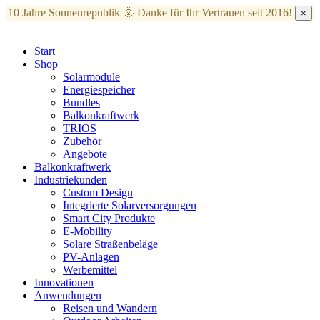
10 Jahre Sonnenrepublik 🌞
Danke für Ihr Vertrauen seit 2016!
×
Start
Shop
Solarmodule
Energiespeicher
Bundles
Balkonkraftwerk
TRIOS
Zubehör
Angebote
Balkonkraftwerk
Industriekunden
Custom Design
Integrierte Solarversorgungen
Smart City Produkte
E-Mobility
Solare Straßenbeläge
PV-Anlagen
Werbemittel
Innovationen
Anwendungen
Reisen und Wandern