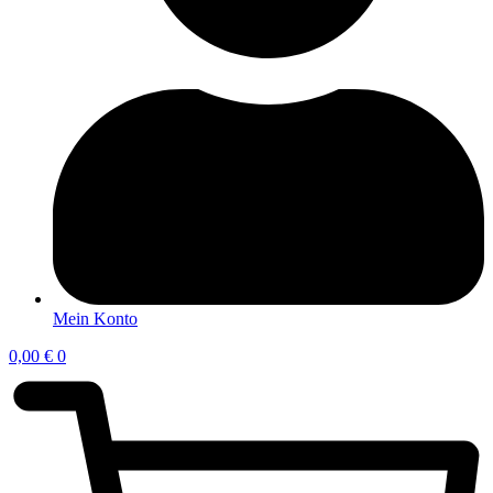
Mein Konto
0,00
€
0