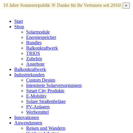
10 Jahre Sonnenrepublik 🌞
Danke für Ihr Vertrauen seit 2016!
×
Start
Shop
Solarmodule
Energiespeicher
Bundles
Balkonkraftwerk
TRIOS
Zubehör
Angebote
Balkonkraftwerk
Industriekunden
Custom Design
Integrierte Solarversorgungen
Smart City Produkte
E-Mobility
Solare Straßenbeläge
PV-Anlagen
Werbemittel
Innovationen
Anwendungen
Reisen und Wandern