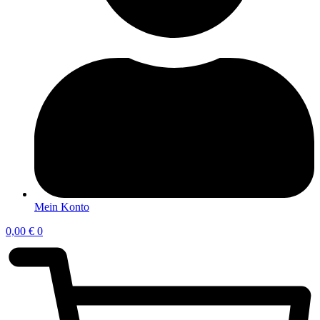
Mein Konto
0,00
€
0